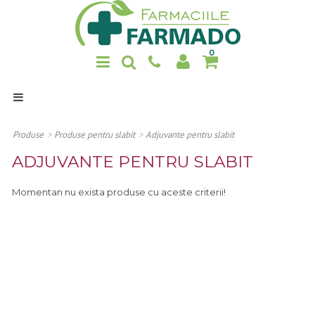
0
Home
Produse
Produse
>
Produse pentru slabit
>
Adjuvante pentru slabit
Promotii
ADJUVANTE PENTRU SLABIT
Noutati
Momentan nu exista produse cu aceste criterii!
Despre noi
Contact