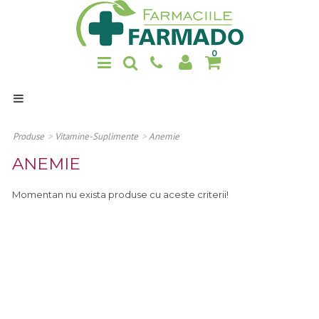
0
Home
Produse
Produse
>
Vitamine-Suplimente
>
Anemie
Promotii
ANEMIE
Noutati
Momentan nu exista produse cu aceste criterii!
Despre noi
Contact